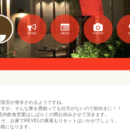
NEWS
MENU
PHOTO
態宣言が発令されるようですね。
ますが、そんな事を愚痴っても仕方がないので前向きに！！
の店内飲食営業はしばらくの間お休みさせて頂きます。
そ、お家でREVELの巣篭もりセットはいかがでしょう。
別価格になります。