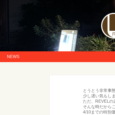
NEWS
とうとう非常事
少し遅い気もし
ただ、REVEL
そんな時だからこ
4/10までの特