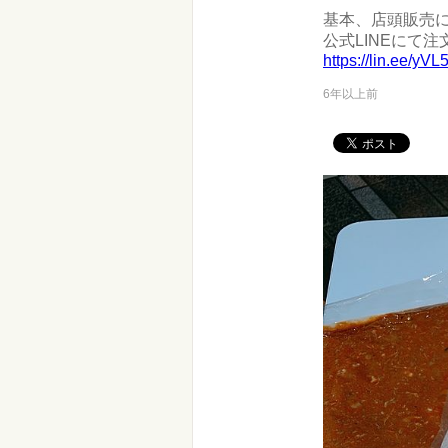
基本、店頭販売
公式LINEにて
https://lin.ee/yV
6年以上前