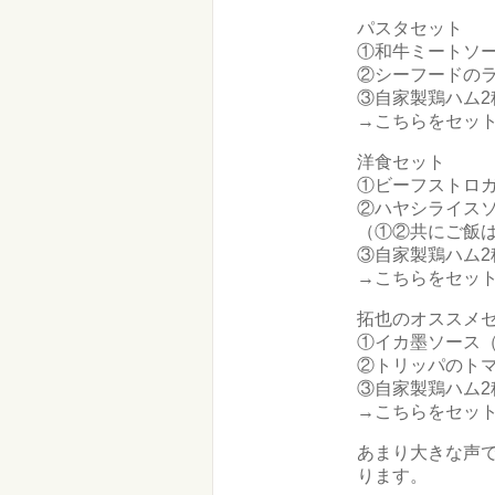
パスタセット
①和牛ミートソー
②シーフードのラ
③自家製鶏ハム2種
→こちらをセットで
洋食セット
①ビーフストロガ
②ハヤシライスソー
（①②共にご飯
③自家製鶏ハム2種
→こちらをセットで
拓也のオススメ
①イカ墨ソース（
②トリッパのトマト
③自家製鶏ハム2種
→こちらをセットで
あまり大きな声で
ります。